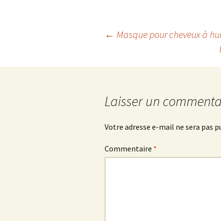
Navigation
←
Masque pour cheveux à huil
des
articles
Laisser un commenta
Votre adresse e-mail ne sera pas p
Commentaire
*